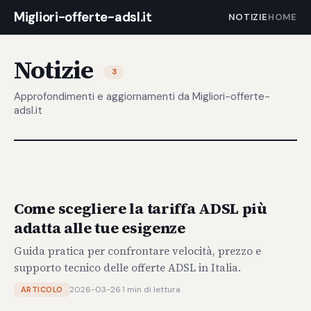
Migliori-offerte-adsl.it
NOTIZIE
HOME
Notizie
3
Approfondimenti e aggiornamenti da Migliori-offerte-
adsl.it
Come scegliere la tariffa ADSL più
adatta alle tue esigenze
Guida pratica per confrontare velocità, prezzo e
supporto tecnico delle offerte ADSL in Italia.
2026-03-26
·
1 min di lettura
ARTICOLO